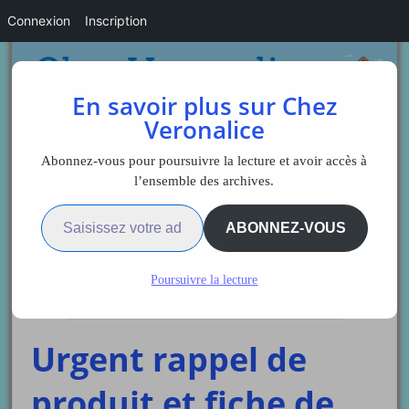
Connexion
Inscription
En savoir plus sur Chez
Veronalice
Abonnez-vous pour poursuivre la lecture et avoir accès à
l’ensemble des archives.
Saisissez votre adresse e-mail…
Sidebar
ABONNEZ-VOUS
Poursuivre la lecture
Divers
Urgent rappel de
produit et fiche de