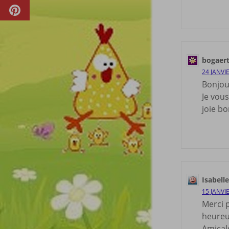
bogaert
24 JANVI
Bonjou
Je vou
joie bo
Isabel
15 JANVI
Merci 
heureu
Amical