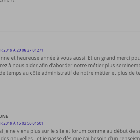
ER 2019 À 20 08 27 01271
nne et heureuse année à vous aussi. Et un grand merci po
rez à nous aider afin d’aborder notre métier plus sereine
de temps au côté administratif de notre métier et plus de t
UNE
ER 2019 À 15 03 50 01501
 je ne viens plus sur le site et forum comme au début de sa
r des nouvelles…et je passe dès que j’ai besoin d’un rensei