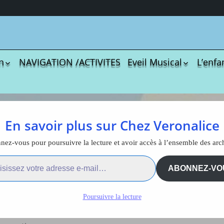
n
NAVIGATION /ACTIVITES
Eveil Musical
L’enfa
écharger
Coloriages
Les C
Comptines
tisations
La Sé
Comptines à gestes
r book
Agres
ou pas
etits changements
En savoir plus sur Chez Veronalice
Le S
Tablatures Musiques
La Pr
2019
Tablatures Ukulélé
ez-vous pour poursuivre la lecture et avoir accès à l’ensemble des arc
adultes
Les d
ail…
eil
Accue
ABONNEZ-VO
es petits changements
es
trans
La pé
Poursuivre la lecture
ites
Monte
illeurs vœux à toutes et tous qui me suivez depuis autant 
Docum
menu de
téléc