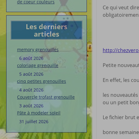
de coeur couleurs
Ce qui veut dir
obligatoiremen
Les derniers
articles
memory grenouilles
http://chezver
6 août 2026
Petite nouveau
coloriage grenouille
5 août 2026
En effet, les c
cinq petites grenouilles
4 août 2026
les nouveautés 
Couvercle trofast grenouille
ou un petit bo
3 août 2026
Pâte à modeler soleil
Le fichier brut 
31 juillet 2026
bonne semaine 