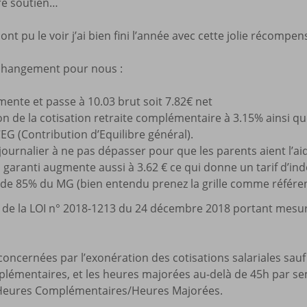
re soutien…
Mes a
site
nt pu le voir j’ai bien fini l’année avec cette jolie récompe
s changement pour nous :
ente et passe à 10.03 brut soit 7.82€ net
 de la cotisation retraite complémentaire à 3.15% ainsi que
G (Contribution d’Equilibre général).
ournalier à ne pas dépasser pour que les parents aient l’aid
garanti augmente aussi à 3.62 € ce qui donne un tarif d’i
 de 85% du MG (bien entendu prenez la grille comme référ
tie de la LOI n° 2018-1213 du 24 décembre 2018 portant mes
cernées par l’exonération des cotisations salariales sauf
lémentaires, et les heures majorées au-delà de 45h par sema
Heures Complémentaires/Heures Majorées.