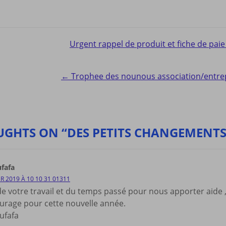
Urgent rappel de produit et fiche de pai
ion
← Trophee des nounous association/entre
UGHTS ON “DES PETITS CHANGEMENTS
fafa
ER 2019 À 10 10 31 01311
de votre travail et du temps passé pour nous apporter aide 
urage pour cette nouvelle année.
ufafa