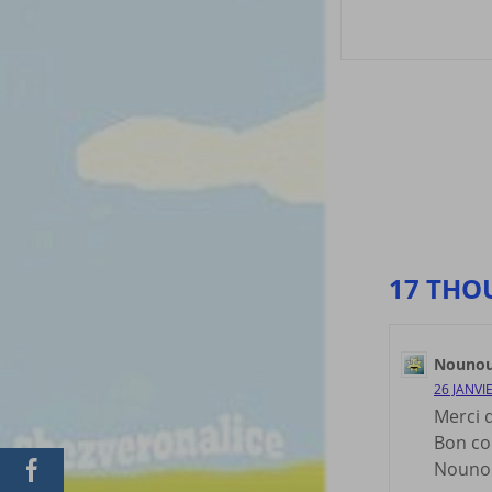
Post
navigat
17 THO
Nounou
26 JANVI
Merci 
Bon co
Nouno