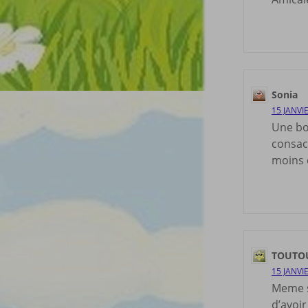
Sonia
15 JANVI
Une bo
consac
moins 
TOUTO
15 JANVI
Meme si
d’avoi