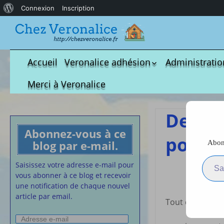
À
Connexion
Inscription
propos
de
WordPress
Accueil
Veronalice adhésion
Administratio
Qui est-elle ?
fichier à tél
Merci à Veronalice
Adhésion demandes
S.M.I.C et Co
bulletin d’adhésion
Affiches pou
Des p
Convention
Abonnez-vous à ce
Collective
pour 
blog par e-mail.
Abonn
Lettres Types
Saisissez votre adresse e-m
Projet d’accu
Saisissez votre adresse e-mail pour
D
calendrier d
vous abonner à ce blog et recevoir
Vaccination
une notification de chaque nouvel
article par email.
Cartes de vis
Tout d’abord me
nounou
Adresse
Affiches de 