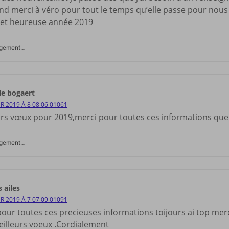
nd merci à véro pour tout le temps qu’elle passe pour nous 
et heureuse année 2019
rgement…
lle bogaert
ER 2019 À 8 08 06 01061
urs vœux pour 2019,merci pour toutes ces informations que 
rgement…
 ailes
ER 2019 À 7 07 09 01091
pour toutes ces precieuses informations toijours ai top me
illeurs voeux .Cordialement