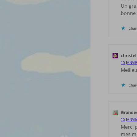
Un gra
bonne 
cha
christe
15 JANVI
Meille
cha
Grandes
15 JANVI
Merci 
mes me