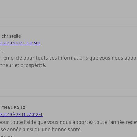
 christelle
ER 2019 À 9 09 56 01561
r,
s remercie pour touts ces informations que vous nous app
nheur et prospérité.
le CHAUFAUX
ER 2019 À 23 11 27 01271
pour toute l’aide que vous nous apportez toute l’année rec
se année ainsi qu’une bonne santé.
ement.