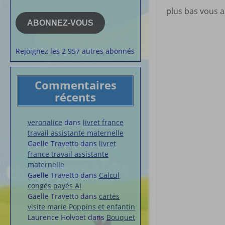
e-
la semaine
plus bas vous a
mail
Membres du 
ABONNEZ-VOUS
Articles chez
veronalice
Rejoignez les 2 957 autres abonnés
Commentaires
récents
veronalice
dans
livret france
travail assistante maternelle
Gaelle Travetto
dans
livret
france travail assistante
maternelle
Gaelle Travetto
dans
Calcul
congés payés AI
Gaelle Travetto
dans
cartes
visite marie Poppins et enfantin
Laurence Holvoet
dans
Bouquet