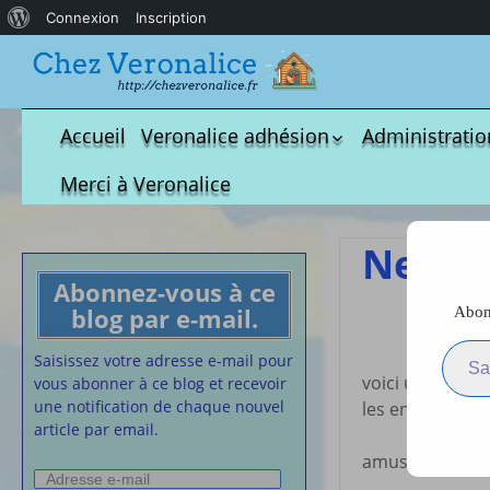
À
Connexion
Inscription
propos
de
WordPress
Accueil
Veronalice adhésion
Administratio
Qui est-elle ?
fichier à tél
Merci à Veronalice
Adhésion demandes
S.M.I.C et Co
bulletin d’adhésion
Affiches pou
Neige,
Convention
Abonnez-vous à ce
Collective
blog par e-mail.
Abonn
Lettres Types
Saisissez votre adresse e-m
Projet d’accu
Saisissez votre adresse e-mail pour
voici une nouve
calendrier d
vous abonner à ce blog et recevoir
Vaccination
une notification de chaque nouvel
les enfants, ré
article par email.
Cartes de vis
nounou
amusez vous b
Adresse
Affiches de 