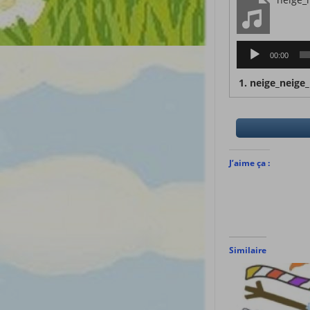
Lecteur
00:00
audio
1.
neige_neige
J’aime ça :
Similaire