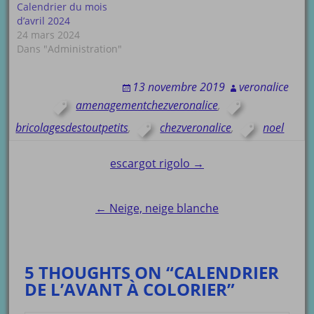
Calendrier du mois
d’avril 2024
24 mars 2024
Dans "Administration"
13 novembre 2019
veronalice
amenagementchezveronalice
,
bricolagesdestoutpetits
,
chezveronalice
,
noel
Post
escargot rigolo →
navigation
← Neige, neige blanche
5 THOUGHTS ON “CALENDRIER
DE L’AVANT À COLORIER”