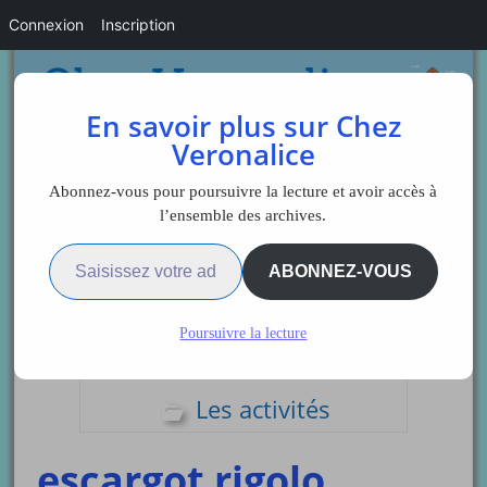
Connexion
Inscription
En savoir plus sur Chez
Veronalice
Abonnez-vous pour poursuivre la lecture et avoir accès à
l’ensemble des archives.
Saisissez votre adresse e-mail…
Sidebar
ABONNEZ-VOUS
Poursuivre la lecture
Comptines coloriage
Les activités
escargot rigolo