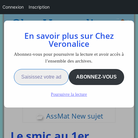
Connexion
Inscription
En savoir plus sur Chez
Veronalice
Abonnez-vous pour poursuivre la lecture et avoir accès à
l’ensemble des archives.
Saisissez votre adresse e-mail…
Sidebar
ABONNEZ-VOUS
Poursuivre la lecture
Articles du jour
AssMat New sujet
Le smic au 1er