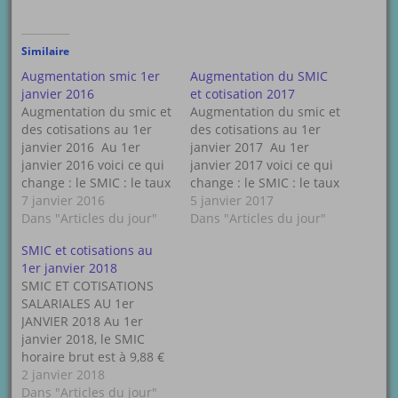
Similaire
Augmentation smic 1er
Augmentation du SMIC
janvier 2016
et cotisation 2017
Augmentation du smic et
Augmentation du smic et
des cotisations au 1er
des cotisations au 1er
janvier 2016 Au 1er
janvier 2017 Au 1er
janvier 2016 voici ce qui
janvier 2017 voici ce qui
change : le SMIC : le taux
change : le SMIC : le taux
horaire brut est à 9.67 €
7 janvier 2016
horaire brut est à 9.76 €
5 janvier 2017
Brut --> soit 7.42 € Net
Dans "Articles du jour"
Brut --> soit 7.46 € Net
Dans "Articles du jour"
Pour Alsace Moselle -->
Pour Alsace Moselle -->
SMIC et cotisations au
7.27 € Net Cotisation :
7.33 € Net Cotisation :
1er janvier 2018
Augmentation de la
Augmentation de la
SMIC ET COTISATIONS
cotisation vieillesse…
cotisation vieillesse…
SALARIALES AU 1er
JANVIER 2018 Au 1er
janvier 2018, le SMIC
horaire brut est à 9,88 €
Brut, soit 7,62 € Net (7,48
2 janvier 2018
€ Net pour Alsace
Dans "Articles du jour"