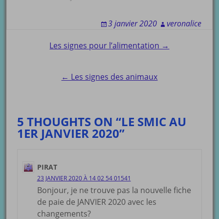
Moselle). Suppression de
la cotisation salariale
3 janvier 2020
veronalice
Maladie sauf Alsace
Moselle à 1,50 %. Baisse
Post
Les signes pour l’alimentation →
de 1,45 % de la
cotisation…
navigation
← Les signes des animaux
5 THOUGHTS ON “LE SMIC AU
1ER JANVIER 2020”
PIRAT
23 JANVIER 2020 À 14 02 54 01541
Bonjour, je ne trouve pas la nouvelle fiche
de paie de JANVIER 2020 avec les
changements?