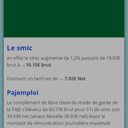
Le smic
en effet le smic augmente de 1,2% passant de 10.03€
brut à →
10.15€ brut
Donnant un tarif net de →
7.92€ Net
Pajemploi
Le complément de libre choix du mode de garde de
la PAJE s’élèvera de 50.73€ brut pour 5 h de smic soit
39.59€ net (alsace Moselle 38.83€ net) étant le
montant de rémunération journalière maximale