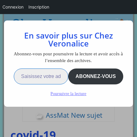
Connexion
Inscription
En savoir plus sur Chez
Veronalice
Abonnez-vous pour poursuivre la lecture et avoir accès à
l’ensemble des archives.
Saisissez votre adresse e-mail…
Sidebar
ABONNEZ-VOUS
Poursuivre la lecture
Articles du jour
AssMat New sujet
covid-19