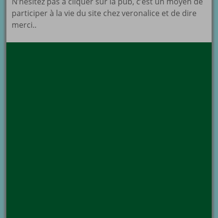
N’hésitez pas à cliquer sur la pub, c’est un moyen de
participer à la vie du site chez veronalice et de dire
merci..