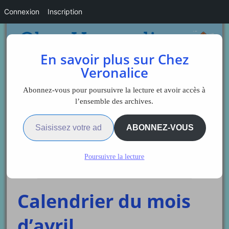
Connexion
Inscription
En savoir plus sur Chez
Veronalice
Abonnez-vous pour poursuivre la lecture et avoir accès à
l’ensemble des archives.
Saisissez votre adresse e-mail…
Sidebar
ABONNEZ-VOUS
Poursuivre la lecture
Veronalice
Calendrier du mois
d’avril