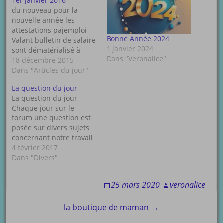
1er janvier 2016
du nouveau pour la
nouvelle année les
attestations pajemploi
Bonne Année 2024
Valant bulletin de salaire
1 janvier 2024
sont dématérialisé à
Dans "Veronalice"
partir du 1er janvier
18 décembre 2015
pajemploi n’enverra plus
Dans "Articles du jour"
les bulletins de salaire
La question du jour
version papier cette
La question du jour
dématérialisation est la
Chaque jour sur le
conséquence de
forum une question est
l’ordonnance du 18 juin
posée sur divers sujets
2015 2 nouveaux articles
concernant notre travail
du code de la sécurité
ou autres vous pouvez
4 février 2017
sociale L’article…
bien entendu y
Dans "Divers"
participer en vous
connectant sur le forum
25 mars 2020
veronalice
ou en vous inscrivant si
cela n'est pas encore
Post
la boutique de maman →
fait. Le lien voici le lien
direct ou…