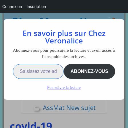
Connexion
Inscription
En savoir plus sur Chez
Veronalice
Abonnez-vous pour poursuivre la lecture et avoir accès à
l’ensemble des archives.
Saisissez votre adresse e-mail…
Sidebar
ABONNEZ-VOUS
Poursuivre la lecture
Articles du jour
AssMat New sujet
covid-19