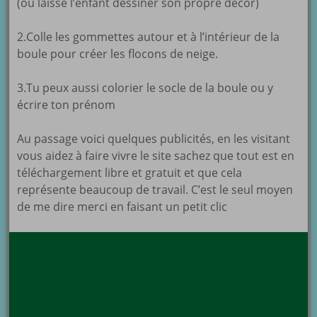
(ou laisse l’enfant dessiner son propre décor)
2.Colle les gommettes autour et à l’intérieur de la
boule pour créer les flocons de neige.
3.Tu peux aussi colorier le socle de la boule ou y
écrire ton prénom
Au passage voici quelques publicités, en les visitant
vous aidez à faire vivre le site sachez que tout est en
téléchargement libre et gratuit et que cela
représente beaucoup de travail. C’est le seul moyen
de me dire merci en faisant un petit clic