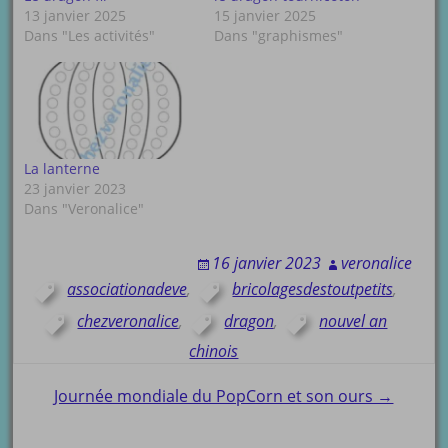
13 janvier 2025
15 janvier 2025
Dans "Les activités"
Dans "graphismes"
La lanterne
23 janvier 2023
Dans "Veronalice"
16 janvier 2023
veronalice
associationadeve
,
bricolagesdestoutpetits
,
chezveronalice
,
dragon
,
nouvel an
chinois
Post
Journée mondiale du PopCorn et son ours →