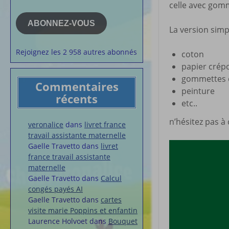
celle avec gom
e-
la semaine
mail
Membres du 
ABONNEZ-VOUS
La version simp
Articles chez
veronalice
Rejoignez les 2 958 autres abonnés
coton
papier crép
gommettes d
Commentaires
peinture
récents
etc..
n’hésitez pas à 
veronalice
dans
livret france
travail assistante maternelle
Gaelle Travetto
dans
livret
france travail assistante
maternelle
Gaelle Travetto
dans
Calcul
congés payés AI
Gaelle Travetto
dans
cartes
visite marie Poppins et enfantin
Laurence Holvoet
dans
Bouquet