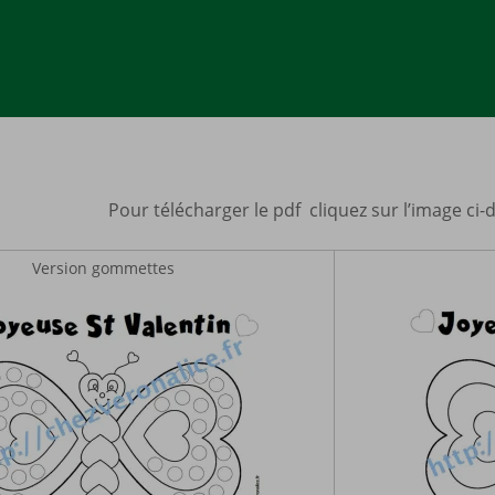
Pour télécharger le pdf cliquez sur l’image ci-
Version gommettes