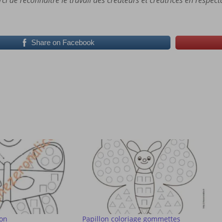
ci de reconnaître le travail des créateurs et créatrices en respecta
Share on Facebook
lon
Papillon coloriage gommettes