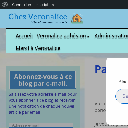
À
Connexion
Inscription
propos
de
WordPress
Accueil
Veronalice adhésion
Administratio
Qui est-elle ?
fichier à tél
Merci à Veronalice
Adhésion demandes
S.M.I.C et Co
bulletin d’adhésion
Affiches pou
Papill
Convention
Abonnez-vous à ce
Collective
blog par e-mail.
Abonn
Lettres Types
Saisissez votre adresse e-m
Projet d’accu
Saisissez votre adresse e-mail pour
calendrier d
vous abonner à ce blog et recevoir
Voici un papill
Vaccination
une notification de chaque nouvel
période de la st
article par email.
Cartes de vis
nounou
Je vous le prop
Adresse
Affiches de 