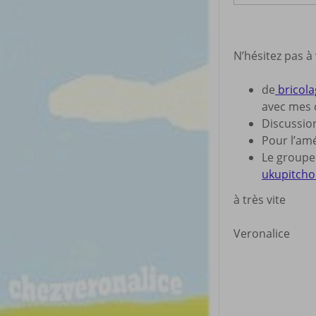
N’hésitez pas à
de
bricolag
avec mes 
Discussio
Pour l’a
Le groupe 
ukupitch
à très vite
Veronalice