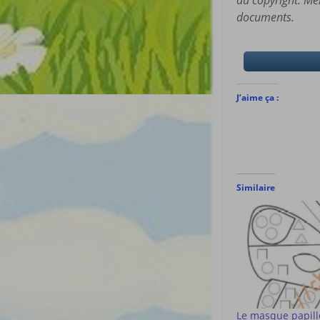
du copyright. Mer
documents.
J’aime ça :
Similaire
Le masque papil