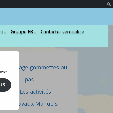
nt
Groupe FB
Contacter veronalice
olères
Groupe administratif
chezveronalice
paration
Groupe de bricolage
sivité
des tout-petits
ommeil
Groupe FB de
Coloriage gommettes ou
Ukulélé Comptines
opreté
hives.
Groupe
ents de bébé
pas..
d’aménagement
il et
pour les assmats
US
mission
Les activités
Pinterest chez
dagogie
Veronalice
ssori
Travaux Manuels
ents Enfants à
harger