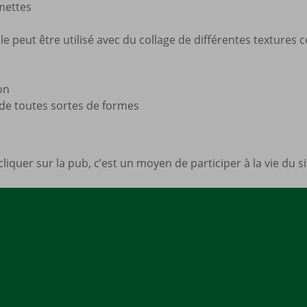
mettes
Mes a
site
le peut être utilisé avec du collage de différentes texture
on
e toutes sortes de formes
cliquer sur la pub, c’est un moyen de participer à la vie du 