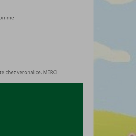
rticles préférés
s comme
site chez veronalice. MERCI