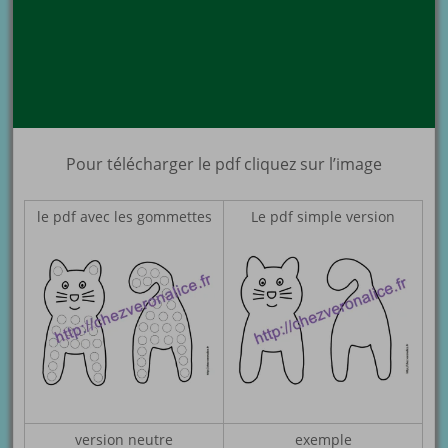
Pour télécharger le pdf cliquez sur l’image
le pdf avec les gommettes
Le pdf simple version
version neutre
exemple