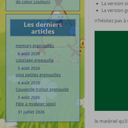
de coeur couleurs
La version s
La version 
n’hésitez pas à 
Les derniers
articles
memory grenouilles
6 août 2026
coloriage grenouille
5 août 2026
cinq petites grenouilles
4 août 2026
Couvercle trofast grenouille
3 août 2026
Pâte à modeler soleil
31 juillet 2026
le matériel qu’i