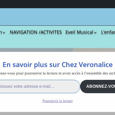
n
NAVIGATION /ACTIVITES
Eveil Musical
L’enfa
écharger
Coloriages
Les C
Comptines
tisations
La Sé
Comptines à gestes
r book
Agres
ou pas
e tige fleurs
En savoir plus sur Chez Veronalice
Le S
Tablatures Musiques
La Pr
Tablatures Ukulélé
ez-vous pour poursuivre la lecture et avoir accès à l’ensemble des arc
Le cône tiges fleurs
adultes
Les d
ail…
eil
Accue
ABONNEZ-VO
es
trans
La pé
Poursuivre la lecture
ites
Monte
Docum
menu de
téléc