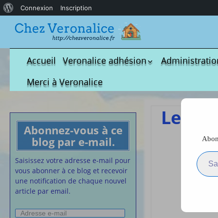
À
Connexion
Inscription
propos
de
WordPress
Accueil
Veronalice adhésion
Administratio
Qui est-elle ?
fichier à tél
Merci à Veronalice
Adhésion demandes
S.M.I.C et Co
bulletin d’adhésion
Affiches pou
Le côn
Convention
Abonnez-vous à ce
Collective
blog par e-mail.
Abonn
Lettres Types
Saisissez votre adresse e-m
Projet d’accu
Saisissez votre adresse e-mail pour
calendrier d
vous abonner à ce blog et recevoir
Vaccination
une notification de chaque nouvel
article par email.
Cartes de vis
nounou
Adresse
Affiches de 