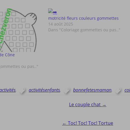
motricité fleurs couleurs gommettes
14 août 2025
Dans "Coloriage gommettes ou pas.."
de Cône
gommettes ou pas.."
activités
,
activitésenfants
,
bonnefetesmaman
,
co
Le couple chat →
ion
← Toc! Toc! Toc! Tortue