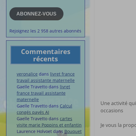
e-
la semaine
mail
Membres du 
ABONNEZ-VOUS
Articles chez
veronalice
Rejoignez les 2 958 autres abonnés
Commentaires
récents
veronalice
dans
livret france
travail assistante maternelle
Gaelle Travetto
dans
livret
france travail assistante
maternelle
Une activité qu
Gaelle Travetto
dans
Calcul
occasions
congés payés AI
Gaelle Travetto
dans
cartes
Je vous la prop
visite marie Poppins et enfantin
Laurence Holvoet
dans
Bouquet