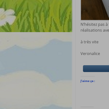
N’hésitez pas à
réalisations av
à très vite
Veronalice
J’aime ça :