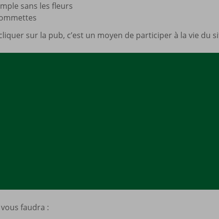
imple sans les fleurs
gommettes
cliquer sur la pub, c’est un moyen de participer à la vie du 
l vous faudra :