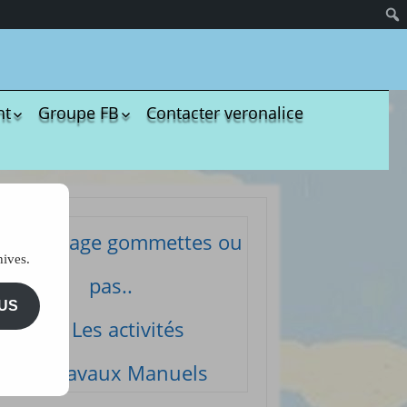
nt
Groupe FB
Contacter veronalice
olères
Groupe administratif
chezveronalice
paration
Groupe de bricolage
sivité
des tout-petits
ommeil
Groupe FB de
Coloriage gommettes ou
Ukulélé Comptines
opreté
hives.
Groupe
ents de bébé
pas..
d’aménagement
il et
pour les assmats
US
mission
Les activités
Pinterest chez
dagogie
Veronalice
ssori
Travaux Manuels
ents Enfants à
harger