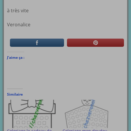
à très vite
Veronalice
J’aime ça :
Similaire
Coloriage le cadeau de
Coloriage mon doudou