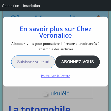
Connexion
Inscription
En savoir plus sur Chez
Veronalice
Abonnez-vous pour poursuivre la lecture et avoir accès à
l’ensemble des archives.
Saisissez votre adresse e-mail…
Sidebar
ABONNEZ-VOUS
Poursuivre la lecture
comptines Ukulélé
ukulélé
La totomobile