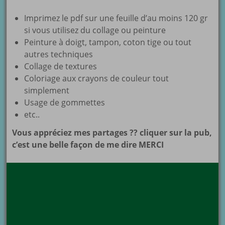
Imprimez le pdf sur une feuille d’au moins 120 gr
si vous utilisez du collage ou peinture
Peinture à doigt, tampon, coton tige ou tout
autres techniques
Collage de textures
Coloriage aux crayons de couleur tout
simplement
Usage de gommettes
etc..
Vous appréciez mes partages ?? cliquer sur la pub,
c’est une belle façon de me dire MERCI