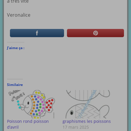
à très vite
Veronalice
J’aime ça :
Similaire
Poisson rond poisson
graphismes les poissons
d’avril
17 mars 2025