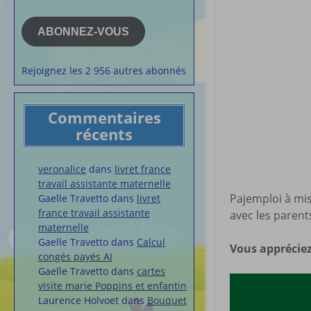
e-
la semaine
mail
Membres du 
ABONNEZ-VOUS
Articles chez
veronalice
Rejoignez les 2 956 autres abonnés
Commentaires
récents
veronalice
dans
livret france
travail assistante maternelle
Pajemploi à mis
Gaelle Travetto
dans
livret
france travail assistante
avec les paren
maternelle
Gaelle Travetto
dans
Calcul
Vous appréciez
congés payés AI
Gaelle Travetto
dans
cartes
visite marie Poppins et enfantin
Laurence Holvoet
dans
Bouquet