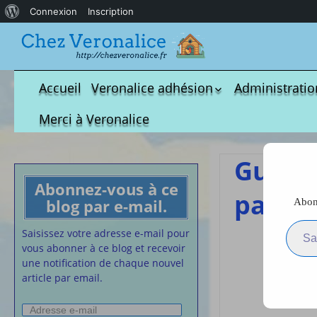
À
Connexion
Inscription
propos
de
WordPress
Accueil
Veronalice adhésion
Administratio
Qui est-elle ?
fichier à tél
Merci à Veronalice
Adhésion demandes
S.M.I.C et Co
bulletin d’adhésion
Affiches pou
Guide 
Convention
Abonnez-vous à ce
Collective
pajem
blog par e-mail.
Abonn
Lettres Types
Saisissez votre adresse e-m
Projet d’accu
Saisissez votre adresse e-mail pour
calendrier d
vous abonner à ce blog et recevoir
Vaccination
une notification de chaque nouvel
article par email.
Cartes de vis
nounou
Adresse
Affiches de 