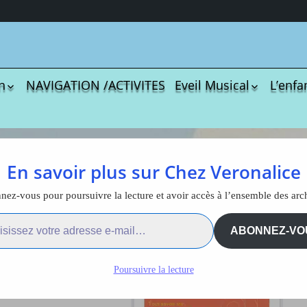
n
NAVIGATION /ACTIVITES
Eveil Musical
L’enfa
écharger
Coloriages
Les C
Comptines
tisations
La Sé
Comptines à gestes
r book
Agres
ou pas
congés payés
En savoir plus sur Chez Veronalice
Le S
Tablatures Musiques
La Pr
ploi
Tablatures Ukulélé
ez-vous pour poursuivre la lecture et avoir accès à l’ensemble des arc
adultes
Les d
ail…
eil
Accue
ABONNEZ-VO
Guide congés payés paje
es
trans
La pé
Poursuivre la lecture
ites
Monte
Docum
menu de
téléc