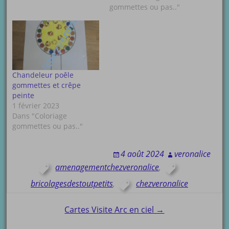
gommettes ou pas.."
Chandeleur poêle
gommettes et crêpe
peinte
1 février 2023
Dans "Coloriage
gommettes ou pas.."
4 août 2024
veronalice
amenagementchezveronalice
,
bricolagesdestoutpetits
,
chezveronalice
Post
Cartes Visite Arc en ciel →