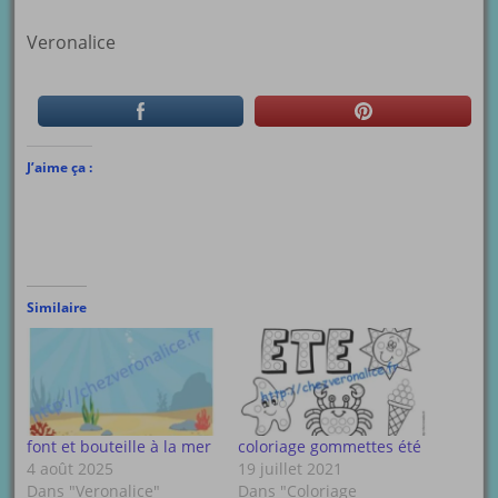
Veronalice
J’aime ça :
Similaire
font et bouteille à la mer
coloriage gommettes été
4 août 2025
19 juillet 2021
Dans "Veronalice"
Dans "Coloriage