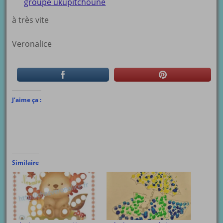
groupe ukupitchoune
à très vite
Veronalice
J’aime ça :
Similaire