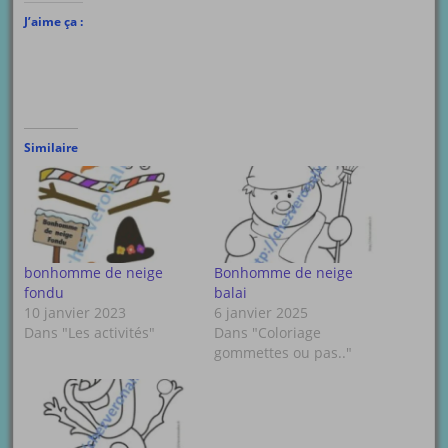
J’aime ça :
Similaire
bonhomme de neige
Bonhomme de neige
fondu
balai
10 janvier 2023
6 janvier 2025
Dans "Les activités"
Dans "Coloriage
gommettes ou pas.."