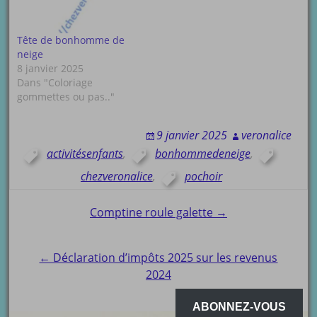
Tête de bonhomme de
neige
8 janvier 2025
Dans "Coloriage
gommettes ou pas.."
9 janvier 2025
veronalice
activitésenfants
,
bonhommedeneige
,
chezveronalice
,
pochoir
Post
Comptine roule galette →
navigation
← Déclaration d’impôts 2025 sur les revenus
2024
ABONNEZ-VOUS