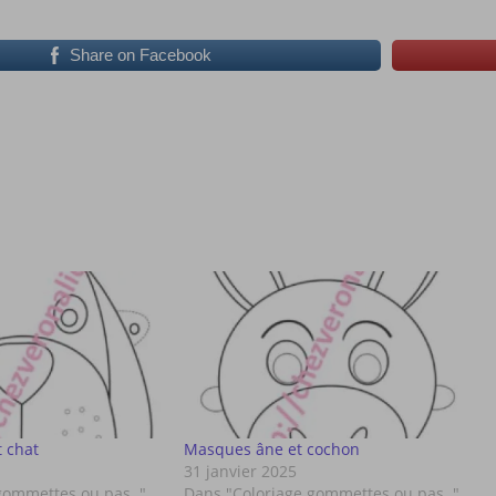
Share on Facebook
 chat
Masques âne et cochon
31 janvier 2025
gommettes ou pas.."
Dans "Coloriage gommettes ou pas.."