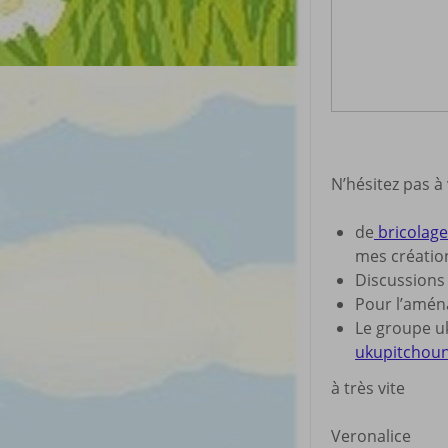
N’hésitez pas à
de
bricolage 
mes créatio
Discussion
Pour l’amé
Le groupe uk
ukupitchou
à très vite
Veronalice