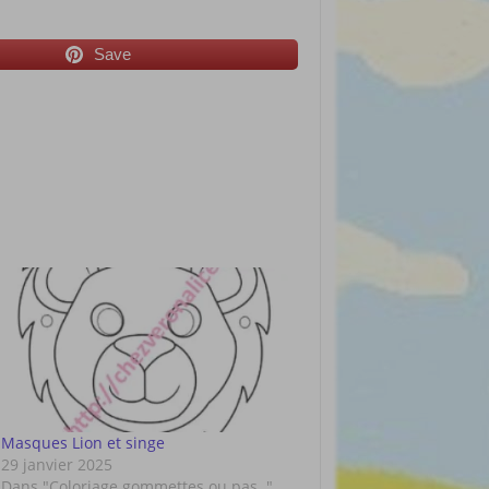
Save
Masques Lion et singe
29 janvier 2025
Dans "Coloriage gommettes ou pas.."