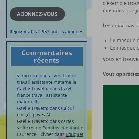
d’exemple trou
e-
la semaine
mail
masques que je 
Membres du 
ABONNEZ-VOUS
Articles chez
Les deux masqu
veronalice
Rejoignez les 2 957 autres abonnés
Le masque de
Le masque d
Commentaires
récents
Vous en trouve
Vous appréciez
veronalice
dans
livret france
travail assistante maternelle
Gaelle Travetto
dans
livret
france travail assistante
maternelle
Gaelle Travetto
dans
Calcul
congés payés AI
Gaelle Travetto
dans
cartes
visite marie Poppins et enfantin
Laurence Holvoet
dans
Bouquet