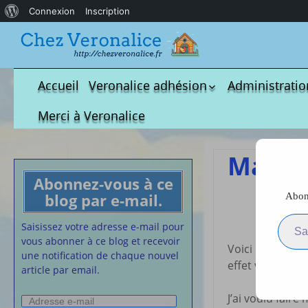
À
Connexion
Inscription
propos
de
WordPress
Accueil
Veronalice adhésion
Administratio
Qui est-elle ?
fichier à tél
Merci à Veronalice
Adhésion demandes
S.M.I.C et Co
bulletin d’adhésion
Affiches pou
Masque
Convention
Abonnez-vous à ce
Collective
blog par e-mail.
Abonn
M
Lettres Types
Saisissez votre adresse e-m
Projet d’accu
Saisissez votre adresse e-mail pour
calendrier d
vous abonner à ce blog et recevoir
Voici une nouve
Vaccination
une notification de chaque nouvel
effet vous pour
article par email.
Cartes de vis
nounou
J’ai voulu fair
Adresse
Affiches de 