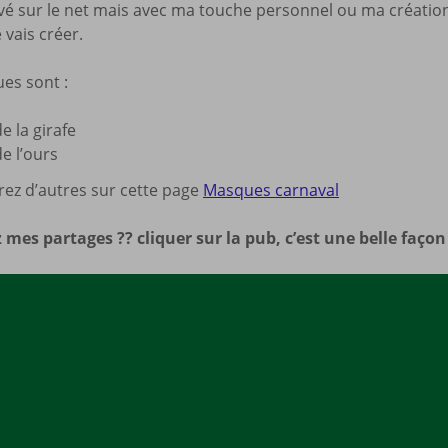
vé sur le net mais avec ma touche personnel ou ma créatio
Mes a
vais créer.
site
es sont :
 la girafe
e l’ours
rez d’autres sur cette page
Masques carnaval
 mes partages ?? cliquer sur la pub, c’est une belle faço