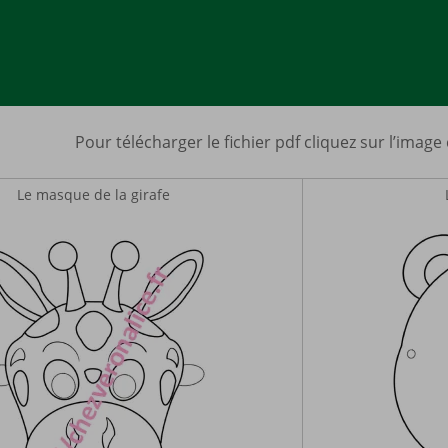
Pour télécharger le fichier pdf cliquez sur l’image
Le masque de la girafe