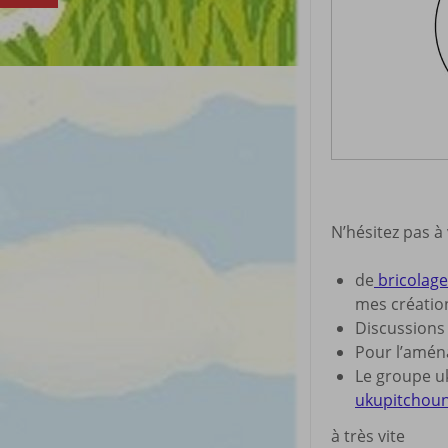
N’hésitez pas à
de
bricolage 
mes créatio
Discussion
Pour l’amé
Le groupe uk
ukupitchou
à très vite