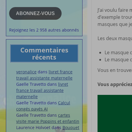
e-
la semaine
mail
J’ai voulu fair
Membres du 
ABONNEZ-VOUS
d’exemple trou
Articles chez
masques que je 
veronalice
Rejoignez les 2 958 autres abonnés
Les deux masqu
Commentaires
Le masque d
récents
Le masque d
Vous en trouve
veronalice
dans
livret france
travail assistante maternelle
Vous appréciez
Gaelle Travetto
dans
livret
france travail assistante
maternelle
Gaelle Travetto
dans
Calcul
congés payés AI
Gaelle Travetto
dans
cartes
visite marie Poppins et enfantin
Laurence Holvoet
dans
Bouquet