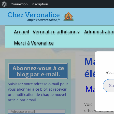
À
Connexion
Inscription
propos
de
WordPress
Accueil
Veronalice adhésion
Administratio
Qui est-elle ?
fichier à tél
Merci à Veronalice
Adhésion demandes
S.M.I.C et Co
bulletin d’adhésion
Affiches pou
Masqu
Convention
Abonnez-vous à ce
Collective
éléph
blog par e-mail.
Abonn
Lettres Types
Saisissez votre adresse e-m
Projet d’accu
Saisissez votre adresse e-mail pour
Masque
calendrier d
vous abonner à ce blog et recevoir
Vaccination
une notification de chaque nouvel
article par email.
Cartes de vis
Voici une nouve
nounou
effet vous pour
Adresse
Affiches de 