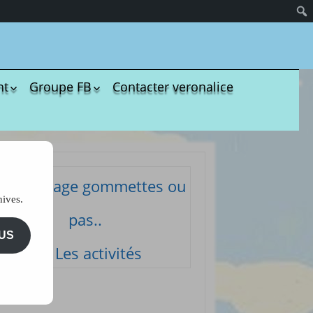
nt
Groupe FB
Contacter veronalice
olères
Groupe administratif
chezveronalice
paration
Groupe de bricolage
sivité
des tout-petits
ommeil
Groupe FB de
Coloriage gommettes ou
Ukulélé Comptines
opreté
hives.
Groupe
ents de bébé
pas..
d’aménagement
il et
pour les assmats
US
mission
Les activités
Pinterest chez
dagogie
Veronalice
ssori
ents Enfants à
harger