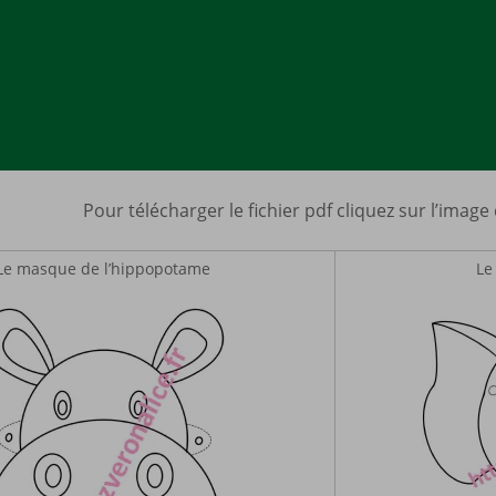
Pour télécharger le fichier pdf cliquez sur l’image
Le masque de l’hippopotame
Le