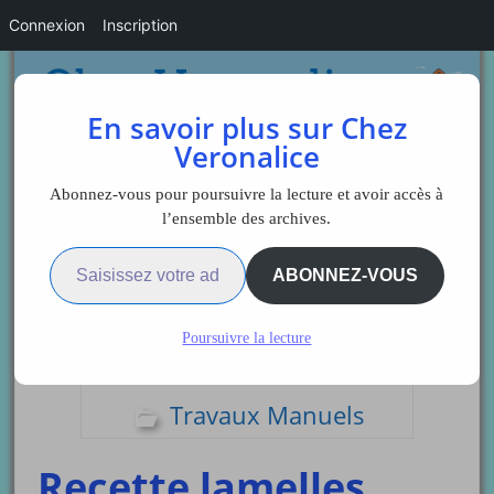
Connexion
Inscription
En savoir plus sur Chez
Veronalice
Abonnez-vous pour poursuivre la lecture et avoir accès à
l’ensemble des archives.
Saisissez votre adresse e-mail…
Sidebar
ABONNEZ-VOUS
Poursuivre la lecture
Les activités
Travaux Manuels
Recette lamelles