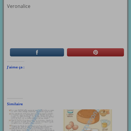
Veronalice
J’aime ça :
Similaire