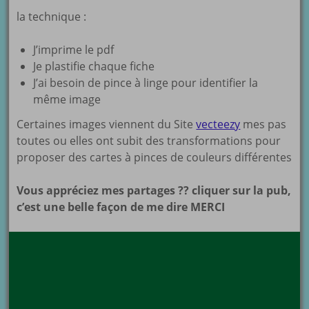
la technique :
J’imprime le pdf
Je plastifie chaque fiche
J’ai besoin de pince à linge pour identifier la
même image
Certaines images viennent du Site
vecteezy
mes pas
toutes ou elles ont subit des transformations pour
proposer des cartes à pinces de couleurs différentes
Vous appréciez mes partages ?? cliquer sur la pub,
c’est une belle façon de me dire MERCI