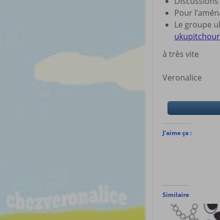
Discussion
Pour l’amé
Le groupe uk
ukupitchou
à très vite
Veronalice
J’aime ça :
Similaire