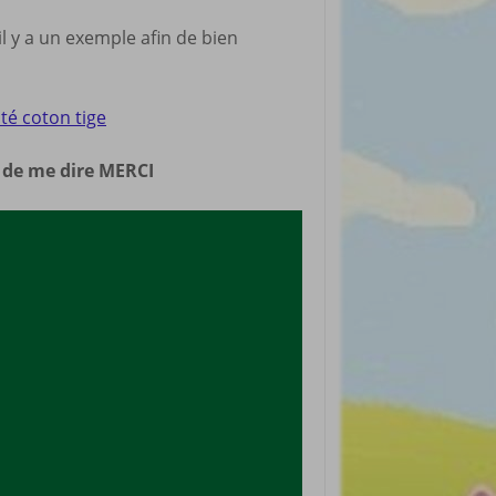
rticles préférés
 il y a un exemple afin de bien
té coton tige
n de me dire MERCI