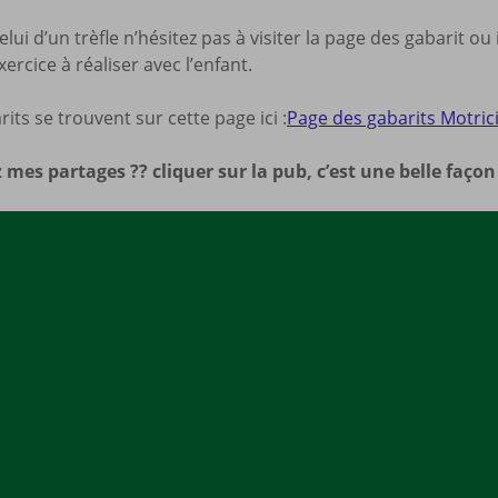
Mes a
elui d’un trèfle n’hésitez pas à visiter la page des gabarit ou
site
ercice à réaliser avec l’enfant.
its se trouvent sur cette page ici :
Page des gabarits Motrici
 mes partages ?? cliquer sur la pub, c’est une belle faço