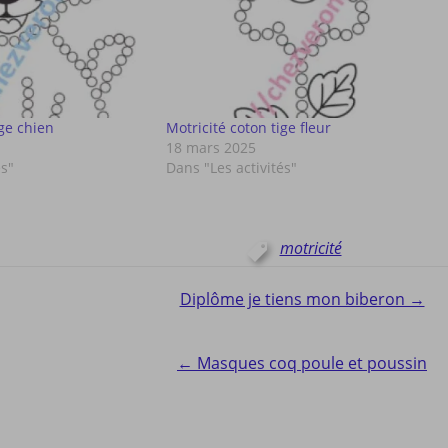
ige chien
Motricité coton tige fleur
18 mars 2025
és"
Dans "Les activités"
motricité
Diplôme je tiens mon biberon →
ion
← Masques coq poule et poussin