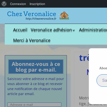
À
Connexion
Inscription
propos
de
WordPress
Accueil
Veronalice adhésion
Administratio
Qui est-elle ?
fichier à tél
Merci à Veronalice
Adhésion demandes
S.M.I.C et Co
bulletin d’adhésion
Affiches pou
trèfle
Convention
Abonnez-vous à ce
Collective
blog par e-mail.
Abonn
Motric
Lettres Types
Saisissez votre adresse e-m
Projet d’accu
Saisissez votre adresse e-mail pour
calendrier d
vous abonner à ce blog et recevoir
Vaccination
une notification de chaque nouvel
article par email.
Cartes de vis
Motricité avec 
nounou
tige, j’ai donc
Adresse
Affiches de 