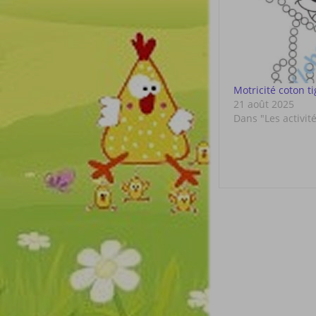
Motricité coton t
21 août 2025
Dans "Les activit
Post
navigat