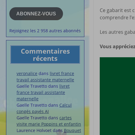
e-
la semaine
mail
Ce gabarit est c
Membres du 
ABONNEZ-VOUS
comprendre l’ex
Articles chez
veronalice
Rejoignez les 2 958 autres abonnés
Les autres gabar
Vous appréciez
Commentaires
récents
veronalice
dans
livret france
travail assistante maternelle
Gaelle Travetto
dans
livret
france travail assistante
maternelle
Gaelle Travetto
dans
Calcul
congés payés AI
Gaelle Travetto
dans
cartes
visite marie Poppins et enfantin
Laurence Holvoet
dans
Bouquet