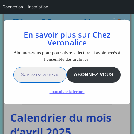
Connexion
Inscription
En savoir plus sur Chez
Veronalice
Abonnez-vous pour poursuivre la lecture et avoir accès à
l’ensemble des archives.
Saisissez votre adresse e-mail…
Sidebar
ABONNEZ-VOUS
Poursuivre la lecture
Administration
Calendrier du mois
d’avril 2025