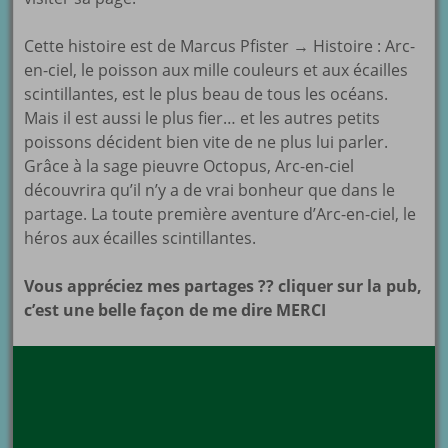
Cette histoire est de Marcus Pfister → Histoire : Arc-
en-ciel, le poisson aux mille couleurs et aux écailles
scintillantes, est le plus beau de tous les océans.
Mais il est aussi le plus fier… et les autres petits
poissons décident bien vite de ne plus lui parler.
Grâce à la sage pieuvre Octopus, Arc-en-ciel
découvrira qu’il n’y a de vrai bonheur que dans le
partage. La toute première aventure d’Arc-en-ciel, le
héros aux écailles scintillantes.
Vous appréciez mes partages ?? cliquer sur la pub,
c’est une belle façon de me dire MERCI