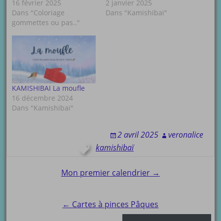
16 février 2025
2 janvier 2025
Dans "Coloriage
Dans "Kamishibaï"
gommettes ou pas.."
KAMISHIBAI La moufle
16 décembre 2024
Dans "Kamishibaï"
2 avril 2025
veronalice
kamishibaï
Post
Mon premier calendrier →
navigation
← Cartes à pinces Pâques