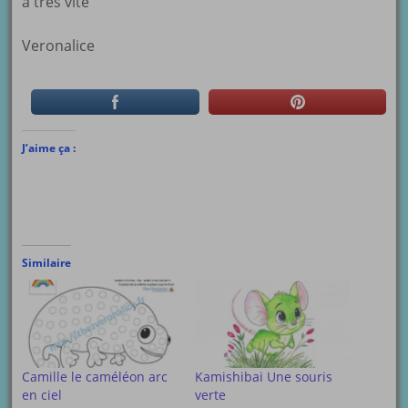
à très vite
Veronalice
J’aime ça :
Similaire
Camille le caméléon arc
Kamishibai Une souris
en ciel
verte