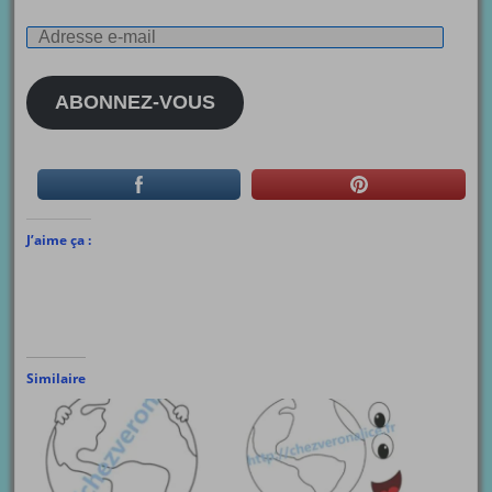
Adresse
e-
mail
ABONNEZ-VOUS
J’aime ça :
Similaire