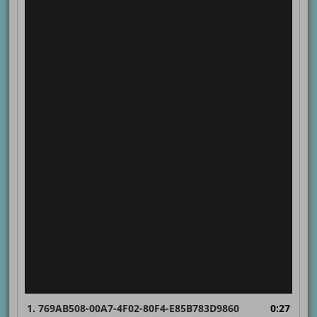
1.
769AB508-00A7-4F02-80F4-E85B783D9860
0:27