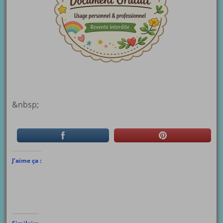
&nbsp;
J’aime ça :