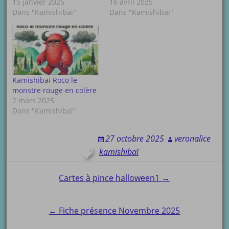
15 janvier 2025
16 avril 2025
Dans "Kamishibaï"
Dans "Kamishibaï"
Kamishibai Roco le
monstre rouge en colère
2 mars 2025
Dans "Kamishibaï"
27 octobre 2025
veronalice
kamishibaï
Post
Cartes à pince halloween1 →
navigation
← Fiche présence Novembre 2025