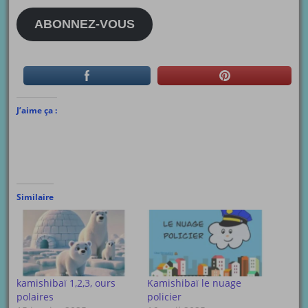
mail
ABONNEZ-VOUS
J’aime ça :
Similaire
kamishibaï 1,2,3, ours
Kamishibaï le nuage
polaires
policier