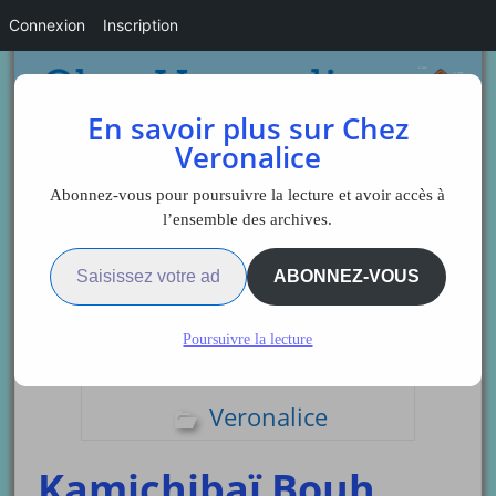
Connexion
Inscription
En savoir plus sur Chez
Veronalice
Abonnez-vous pour poursuivre la lecture et avoir accès à
l’ensemble des archives.
Saisissez votre adresse e-mail…
Sidebar
ABONNEZ-VOUS
Poursuivre la lecture
Kamishibaï
Veronalice
Kamichibaï Bouh