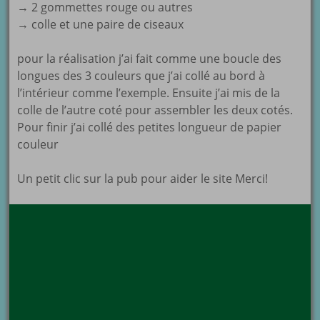
→ 2 gommettes rouge ou autres
→ colle et une paire de ciseaux
pour la réalisation j’ai fait comme une boucle des
longues des 3 couleurs que j’ai collé au bord à
l’intérieur comme l’exemple. Ensuite j’ai mis de la
colle de l’autre coté pour assembler les deux cotés.
Pour finir j’ai collé des petites longueur de papier
couleur
Un petit clic sur la pub pour aider le site Merci!