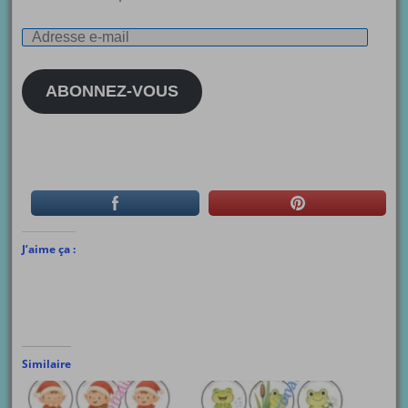
Adresse
e-
mail
ABONNEZ-VOUS
J’aime ça :
Similaire