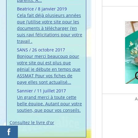
parents. A...
Beatrice
/
8 janvier 2019
Cela fait déjà plusieurs années
que j’utilise votre site pour les
documents à télécharger j’en
suis ravi félicitations pour votre
travail .
SANS
/
26 octobre 2017
Bonjour merci beaucoup pour
votre site qui est plus que
génial je débute en temps que
ASSMAT Pour vos fiches de
paye elles sont actualisé...
Sannier
/
11 juillet 2017
Un grand merci à toute cette
A
belle équipe. Autant pour votre
soutien, que pour vos conseils.
Consultez le livre d'or