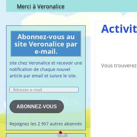
Qui est-elle ?
fichier à tél
Merci à Veronalice
Adhésion demandes
S.M.I.C et Co
bulletin d’adhésion
Affiches pou
Activi
Convention
Abonnez-vous au
Collective
site Veronalice par
Lettres Types
e-mail.
Projet d’accu
calendrier d
site chez Veronalice et recevoir une
Vous trouverez 
Vaccination
notification de chaque nouvel
article par email et suivre le site.
Cartes de vis
nounou
Adresse
Affiches de 
e-
la semaine
mail
Membres du 
ABONNEZ-VOUS
Articles chez
veronalice
Rejoignez les 2 957 autres abonnés