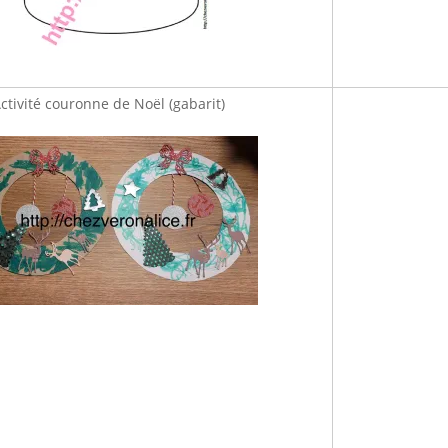
ctivité couronne de Noël (gabarit)