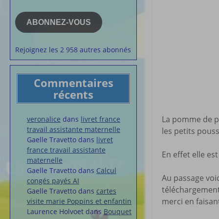
e-
la semaine
mail
Membres du 
ABONNEZ-VOUS
Articles chez
veronalice
Rejoignez les 2 958 autres abonnés
Commentaires
récents
La pomme de pin
veronalice
dans
livret france
travail assistante maternelle
les petits pouss
Gaelle Travetto
dans
livret
france travail assistante
En effet elle est
maternelle
Gaelle Travetto
dans
Calcul
Au passage voici
congés payés AI
téléchargement 
Gaelle Travetto
dans
cartes
merci en faisant
visite marie Poppins et enfantin
Laurence Holvoet
dans
Bouquet