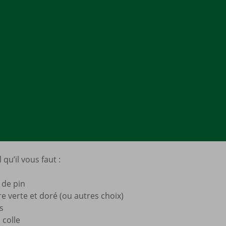
 qu’il vous faut :
de pin
re verte et doré (ou autres choix)
s
 colle