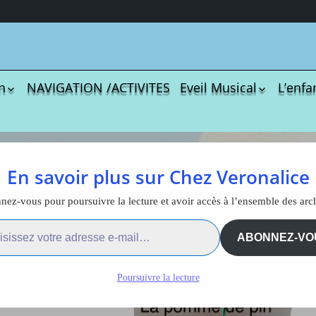
n
NAVIGATION /ACTIVITES
Eveil Musical
L’enfa
écharger
Coloriages
Les C
Comptines
tisations
La Sé
Comptines à gestes
r book
Agres
ou pas
mme de pin de Noël
En savoir plus sur Chez Veronalice
Le S
Tablatures Musiques
La Pr
Tablatures Ukulélé
ez-vous pour poursuivre la lecture et avoir accès à l’ensemble des arc
pomme de pin de Noël
adultes
Les d
ail…
eil
Accue
ABONNEZ-VO
es
trans
La pé
Poursuivre la lecture
ites
Monte
Docum
menu de
téléc