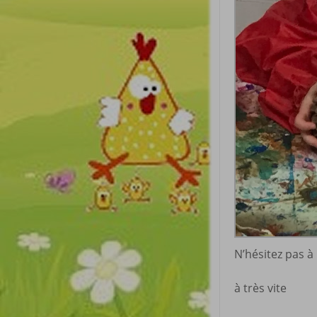
N’hésitez pas 
à très vite