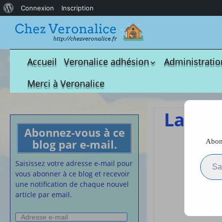
À
Connexion
Inscription
propos
de
WordPress
Accueil
Veronalice adhésion
Administratio
Qui est-elle ?
fichier à tél
Merci à Veronalice
Adhésion demandes
S.M.I.C et Co
bulletin d’adhésion
Affiches pou
La po
Convention
Abonnez-vous à ce
Collective
blog par e-mail.
Abonn
La 
Lettres Types
Saisissez votre adresse e-m
Projet d’accu
Saisissez votre adresse e-mail pour
calendrier d
vous abonner à ce blog et recevoir
Vaccination
une notification de chaque nouvel
article par email.
Cartes de vis
nounou
Adresse
Affiches de 