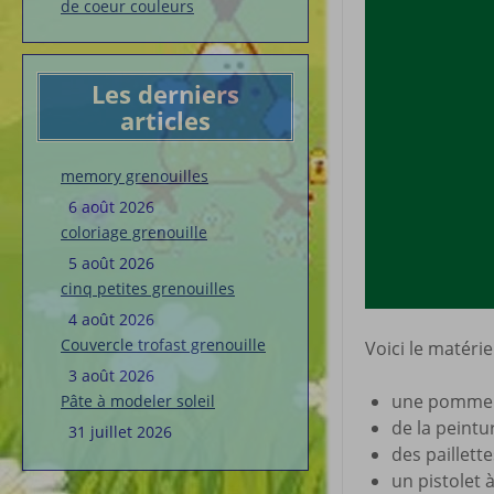
de coeur couleurs
Les derniers
articles
memory grenouilles
6 août 2026
coloriage grenouille
5 août 2026
cinq petites grenouilles
4 août 2026
Couvercle trofast grenouille
Voici le matériel
3 août 2026
une pomme 
Pâte à modeler soleil
de la peintu
31 juillet 2026
des paillette
un pistolet à