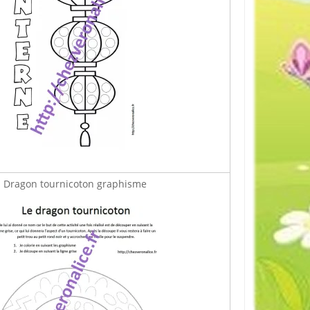
Dragon tournicoton graphisme