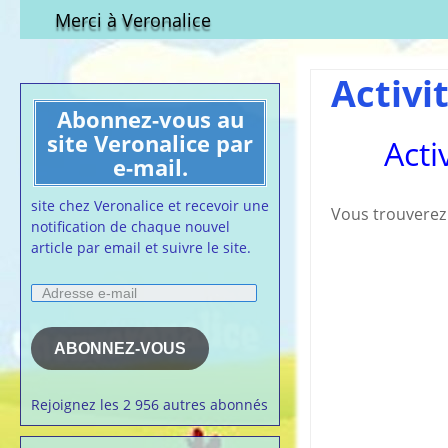
Qui est-elle ?
fichier à tél
Merci à Veronalice
Adhésion demandes
S.M.I.C et Co
bulletin d’adhésion
Affiches pou
Activi
Convention
Abonnez-vous au
Collective
site Veronalice par
Acti
Lettres Types
e-mail.
Projet d’accu
calendrier d
site chez Veronalice et recevoir une
Vous trouverez 
Vaccination
notification de chaque nouvel
article par email et suivre le site.
Cartes de vis
nounou
Adresse
Affiches de 
e-
la semaine
mail
Membres du 
ABONNEZ-VOUS
Articles chez
veronalice
Rejoignez les 2 956 autres abonnés