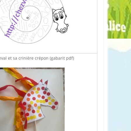
eval et sa crinière crépon (gabarit pdf)