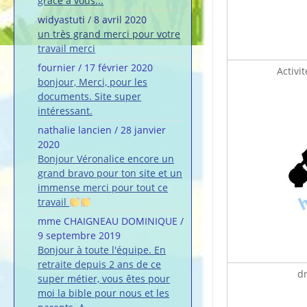
grâce à vous...
widyastuti
/
8 avril 2020
un très grand merci pour votre
travail merci
fournier
/
17 février 2020
Activi
bonjour, Merci, pour les
documents. Site super
intéressant.
nathalie lancien
/
28 janvier
2020
Bonjour Véronalice encore un
grand bravo pour ton site et un
immense merci pour tout ce
travail
mme CHAIGNEAU DOMINIQUE
/
9 septembre 2019
Bonjour à toute l'équipe. En
retraite depuis 2 ans de ce
dr
super métier, vous êtes pour
moi la bible pour nous et les