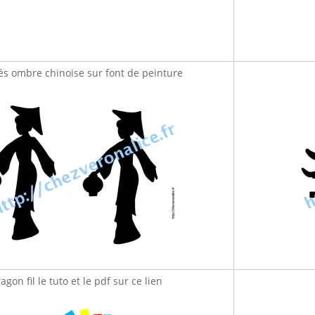
tés ombre chinoise sur font de peinture
agon fil le tuto et le pdf sur ce lien