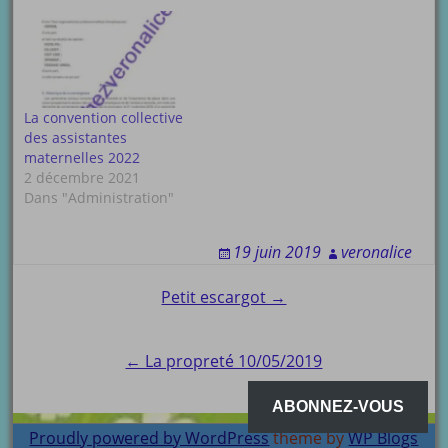
La convention collective
des assistantes
maternelles 2022
2 décembre 2021
Dans "Administration"
19 juin 2019
veronalice
Post
Petit escargot →
navigation
← La propreté 10/05/2019
ABONNEZ-VOUS
Proudly powered by WordPress
theme by
WP Blogs