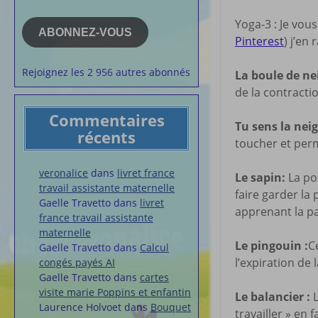
e-
la semaine
mail
Yoga-3 : Je vous
Membres du 
ABONNEZ-VOUS
Pinterest
) j’en
Articles chez
veronalice
Rejoignez les 2 956 autres abonnés
La boule de nei
de la contractio
Commentaires
Tu sens la neig
récents
toucher et perm
veronalice
dans
livret france
Le sapin:
La pos
travail assistante maternelle
faire garder la
Gaelle Travetto
dans
livret
apprenant la pa
france travail assistante
maternelle
Le pingouin :
C
Gaelle Travetto
dans
Calcul
l’expiration de 
congés payés AI
Gaelle Travetto
dans
cartes
visite marie Poppins et enfantin
Le balancier :
L
Laurence Holvoet
dans
Bouquet
travailler » en 