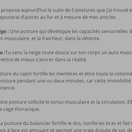
Mes a
 propose aujourd’hui la suite de 5 postures que j’ai trouvé en
site
 rajouterai d’autres au fur et à mesure de mes articles
ge :
Une posture qui développe les capacités sensorielles de l
n musculaire, et la fraicheur, dans la détente.
e :
Tu sens la neige toute douce sur ton corps un auto mas
ettre de mieux s’ancrer dans la réalité.
ture du sapin fortifie les membres et étire toute la colonne 
 posture pendant une ou deux minutes, car cette immobilité a
tience.
ette posture sollicite le tonus musculaire et la circulation. El
la cage thoracique.
a posture du balancier fortifie le dos, tonifie les bras et fait t
face à face est amusant et permet une vraie écoute de soi, de