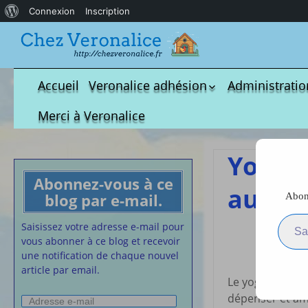
À
Connexion
Inscription
propos
de
WordPress
Accueil
Veronalice adhésion
Administratio
Qui est-elle ?
fichier à tél
Merci à Veronalice
Adhésion demandes
S.M.I.C et Co
bulletin d’adhésion
Affiches pou
Yoga-3
Convention
Abonnez-vous à ce
Collective
autres
blog par e-mail.
Abonn
Lettres Types
Saisissez votre adresse e-m
Projet d’accu
Saisissez votre adresse e-mail pour
calendrier d
vous abonner à ce blog et recevoir
Vaccination
une notification de chaque nouvel
article par email.
Cartes de vis
Le yoga est un 
nounou
dépenser et amé
Adresse
Affiches de 