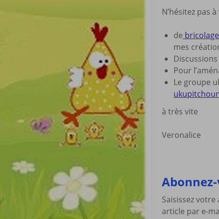
N’hésitez pas à
de
bricolage 
mes créatio
Discussion
Pour l’amé
Le groupe uk
ukupitchou
à très vite
Veronalice
Abonnez-v
Saisissez votre
article par e-ma