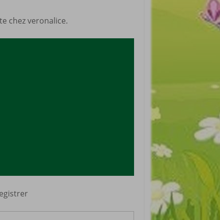
ite chez veronalice.
egistrer