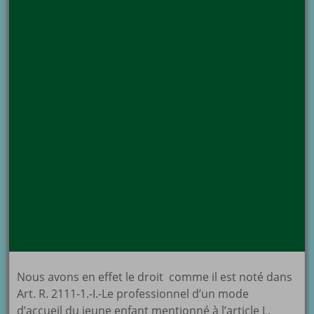
Nous avons en effet le droit comme il est noté dans
Art. R. 2111-1.-I.-Le professionnel d’un mode
d’accueil du jeune enfant mentionné à l’article L.