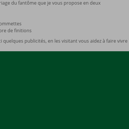
iage du fantôme que je vous propose en deux
Mes a
site
gommettes
bre de finitions
 quelques publicités, en les visitant vous aidez à faire vivre 