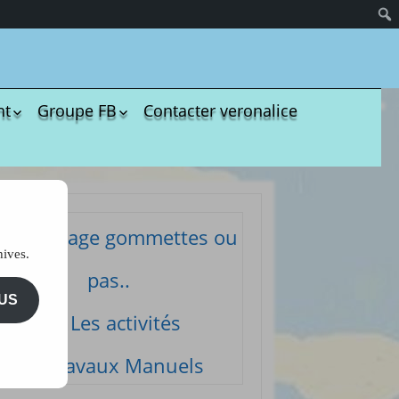
nt
Groupe FB
Contacter veronalice
olères
Groupe administratif
chezveronalice
paration
Groupe de bricolage
sivité
des tout-petits
ommeil
Groupe FB de
Coloriage gommettes ou
Ukulélé Comptines
opreté
hives.
Groupe
ents de bébé
pas..
d’aménagement
il et
pour les assmats
US
mission
Les activités
Pinterest chez
dagogie
Veronalice
ssori
Travaux Manuels
ents Enfants à
harger