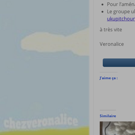
Pour l’amé
Le groupe uk
ukupitchou
à très vite
Veronalice
J’aime ça :
Similaire