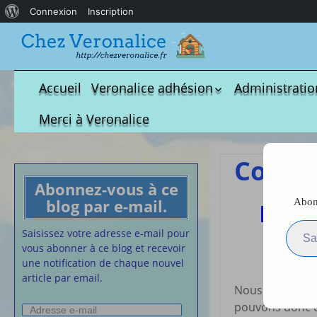
À
Connexion
Inscription
propos
de
WordPress
Accueil
Veronalice adhésion
Administratio
Qui est-elle ?
fichier à tél
Merci à Veronalice
Adhésion demandes
S.M.I.C et Co
bulletin d’adhésion
Affiches pou
Color
Convention
Abonnez-vous à ce
Collective
blog par e-mail.
Abonn
Le co
Lettres Types
Saisissez votre adresse e-m
Projet d’accu
Saisissez votre adresse e-mail pour
calendrier d
vous abonner à ce blog et recevoir
Vaccination
une notification de chaque nouvel
article par email.
Cartes de vis
Nous sommes pr
nounou
pouvons donc c
Adresse
Affiches de 