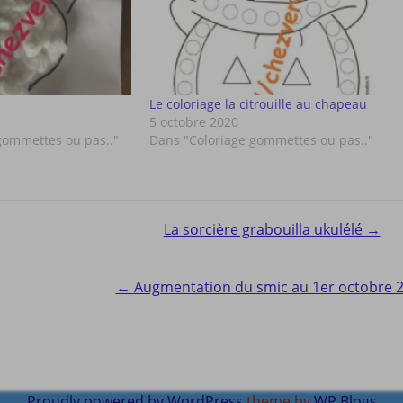
Le coloriage la citrouille au chapeau
5 octobre 2020
gommettes ou pas.."
Dans "Coloriage gommettes ou pas.."
La sorcière grabouilla ukulélé →
ion
← Augmentation du smic au 1er octobre 
Proudly powered by WordPress
theme by
WP Blogs