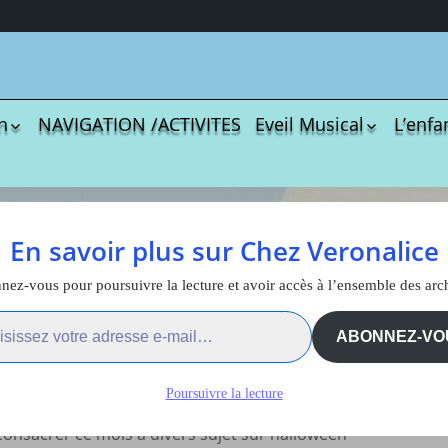
n
NAVIGATION /ACTIVITES
Eveil Musical
L’enfa
écharger
Coloriages
Les C
Comptines
tisations
La Sé
Comptines à gestes
r book
Agres
ou pas
iage Fantôme
En savoir plus sur Chez Veronalice
Le S
Tablatures Musiques
La Pr
Tablatures Ukulélé
ez-vous pour poursuivre la lecture et avoir accès à l’ensemble des arc
loriage fantôme souriant
adultes
Les d
ail…
eil
Accue
ABONNEZ-VO
halloween
es
trans
La pé
Poursuivre la lecture
ites
Monte
oche d’halloween puisque c’est le 31 octobre, nous
Docum
onsacrer ce mois à divers sujet sur halloween
menu de
téléc