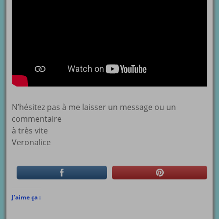
N’hésitez pas à me laisser un message ou un
commentaire
à très vite
Veronalice
J’aime ça :