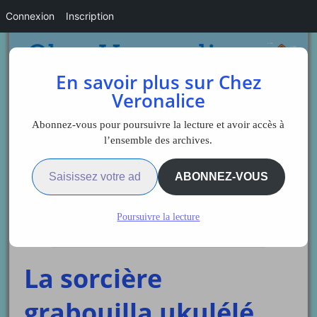
Connexion
Inscription
En savoir plus sur Chez
Veronalice
Abonnez-vous pour poursuivre la lecture et avoir accès à
l’ensemble des archives.
Saisissez votre adresse e-mail…
Sidebar
ABONNEZ-VOUS
Poursuivre la lecture
L'enfant
musique
La sorcière
grabouilla ukulélé