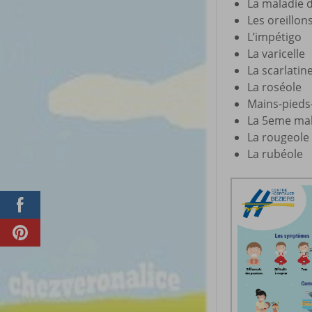
La maladie 
Les oreillon
L’impétigo
La varicelle
La scarlatin
La roséole
Mains-pied
La 5eme ma
La rougeole
La rubéole