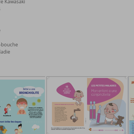
de Kawasaki
s
e
s-bouche
ladie