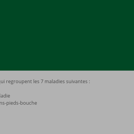
s qui regroupent les 7 maladies suivantes :
ladie
ns-pieds-bouche