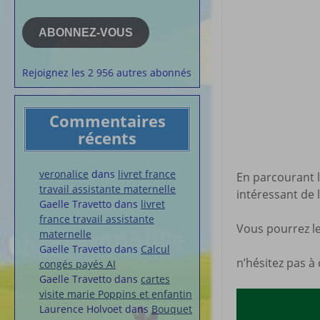
e-
la semaine
mail
Membres du 
ABONNEZ-VOUS
Articles chez
veronalice
Rejoignez les 2 956 autres abonnés
Commentaires
récents
veronalice
dans
livret france
En parcourant l
travail assistante maternelle
intéressant de 
Gaelle Travetto
dans
livret
france travail assistante
Vous pourrez le
maternelle
Gaelle Travetto
dans
Calcul
n’hésitez pas à 
congés payés AI
Gaelle Travetto
dans
cartes
visite marie Poppins et enfantin
Laurence Holvoet
dans
Bouquet