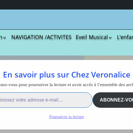
n
NAVIGATION /ACTIVITES
Eveil Musical
L’enfa
écharger
Coloriages
Les C
Comptines
tisations
La Sé
Comptines à gestes
r book
Agres
ou pas
es chez l’enfant
En savoir plus sur Chez Veronalice
Le S
Tablatures Musiques
La Pr
Tablatures Ukulélé
ez-vous pour poursuivre la lecture et avoir accès à l’ensemble des arc
ifférentes maladies chez
adultes
Les d
ail…
eil
Accue
ABONNEZ-VO
l’enfant
es
trans
La pé
Poursuivre la lecture
ites
Monte
Docum
menu de
téléc