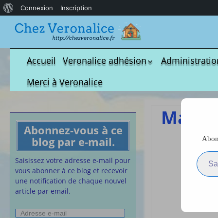
À
Connexion
Inscription
propos
de
WordPress
Accueil
Veronalice adhésion
Administratio
Qui est-elle ?
fichier à tél
Merci à Veronalice
Adhésion demandes
S.M.I.C et Co
bulletin d’adhésion
Affiches pou
Maladi
Convention
Abonnez-vous à ce
Collective
blog par e-mail.
Abonn
Les d
Lettres Types
Saisissez votre adresse e-m
Projet d’accu
Saisissez votre adresse e-mail pour
calendrier d
vous abonner à ce blog et recevoir
Vaccination
une notification de chaque nouvel
article par email.
Cartes de vis
nounou
Adresse
Affiches de 