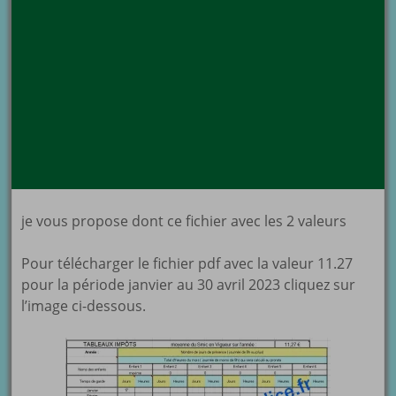
je vous propose dont ce fichier avec les 2 valeurs
Pour télécharger le fichier pdf avec la valeur 11.27
pour la période janvier au 30 avril 2023 cliquez sur
l’image ci-dessous.