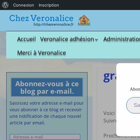
À
Connexion
Inscription
propos
de
WordPress
Accueil
Veronalice adhésion
Administratio
Qui est-elle ?
fichier à tél
Merci à Veronalice
Adhésion demandes
S.M.I.C et Co
bulletin d’adhésion
Affiches pou
graphi
Convention
Abonnez-vous à ce
Collective
blog par e-mail.
Abonn
Graph
Lettres Types
Saisissez votre adresse e-m
Projet d’accu
Saisissez votre adresse e-mail pour
calendrier d
vous abonner à ce blog et recevoir
Voici une nouve
Vaccination
une notification de chaque nouvel
Suivre les trait
article par email.
Cartes de vis
nounou
Prochainement v
Adresse
Affiches de 