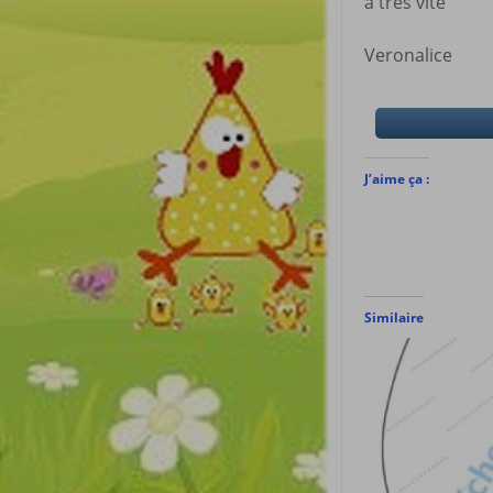
à très vite
Veronalice
J’aime ça :
Similaire