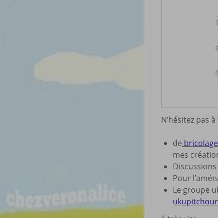
N’hésitez pas à
de
bricolage 
mes créatio
Discussion
Pour l’amé
Le groupe uk
ukupitchou