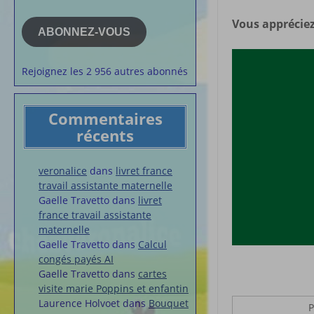
e-
la semaine
mail
Vous appréciez
Membres du 
ABONNEZ-VOUS
Articles chez
veronalice
Rejoignez les 2 956 autres abonnés
Commentaires
récents
veronalice
dans
livret france
travail assistante maternelle
Gaelle Travetto
dans
livret
france travail assistante
maternelle
Gaelle Travetto
dans
Calcul
congés payés AI
Gaelle Travetto
dans
cartes
visite marie Poppins et enfantin
Laurence Holvoet
dans
Bouquet
P