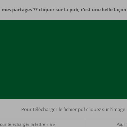
Mes a
 mes partages ?? cliquer sur la pub, c’est une belle faço
site
Pour télécharger le fichier pdf cliquez sur l’image
our télécharger la lettre « a »
Pour 