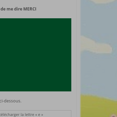
rticles préférés
n de me dire MERCI
 ci-dessous.
télécharger la lettre « e »