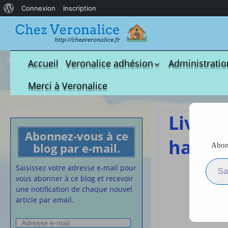
À
Connexion
Inscription
propos
de
WordPress
Accueil
Veronalice adhésion
Administratio
Qui est-elle ?
fichier à tél
Merci à Veronalice
Adhésion demandes
S.M.I.C et Co
bulletin d’adhésion
Affiches pou
Livret
Convention
Abonnez-vous à ce
Collective
habit
blog par e-mail.
Abonn
Lettres Types
Saisissez votre adresse e-m
Projet d’accu
Saisissez votre adresse e-mail pour
Li
calendrier d
vous abonner à ce blog et recevoir
Vaccination
une notification de chaque nouvel
cha
article par email.
Cartes de vis
nounou
Adresse
Affiches de 