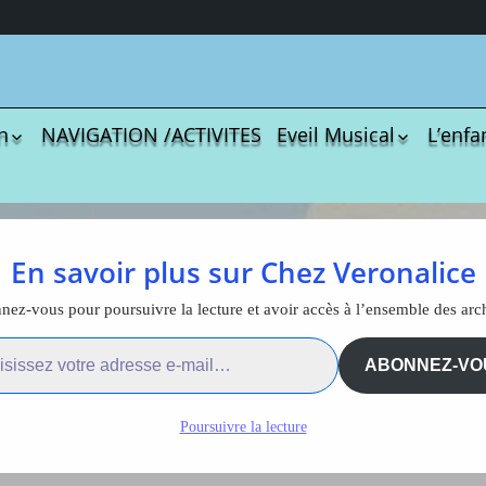
n
NAVIGATION /ACTIVITES
Eveil Musical
L’enfa
écharger
Coloriages
Les C
Comptines
tisations
La Sé
Comptines à gestes
r book
Agres
ou pas
 l’écran changeons nos
En savoir plus sur Chez Veronalice
Le S
Tablatures Musiques
La Pr
udes
Tablatures Ukulélé
ez-vous pour poursuivre la lecture et avoir accès à l’ensemble des arc
adultes
Les d
ail…
eil
Accue
ABONNEZ-VO
vret « Face aux écrans
es
trans
La pé
ngeons nos habitudes »
Poursuivre la lecture
ites
Monte
Docum
menu de
téléc