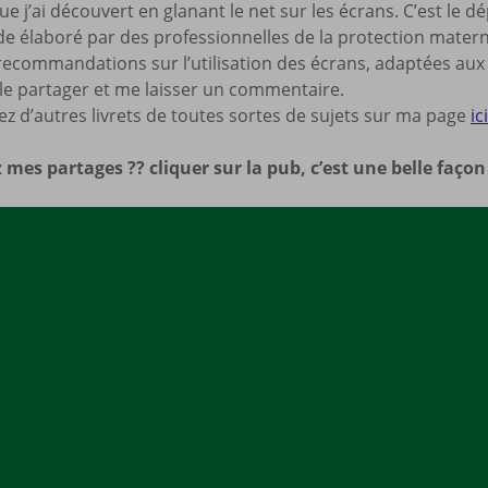
que j’ai découvert en glanant le net sur les écrans. C’est le
Mes a
e élaboré par des professionnelles de la protection materne
site
recommandations sur l’utilisation des écrans, adaptées aux 
 le partager et me laisser un commentaire.
z d’autres livrets de toutes sortes de sujets sur ma page
ic
 mes partages ?? cliquer sur la pub, c’est une belle faço