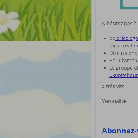
N’hésitez pas à
de
bricolage 
mes créatio
Discussion
Pour l’amé
Le groupe uk
ukupitchou
à très vite
Veronalice
Abonnez-v