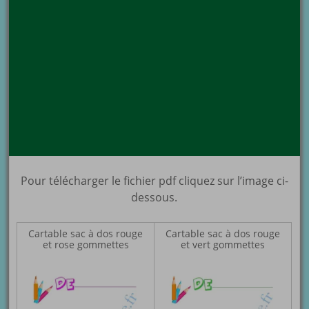
Pour télécharger le fichier pdf cliquez sur l’image ci-
dessous.
Cartable sac à dos rouge
Cartable sac à dos rouge
et rose gommettes
et vert gommettes