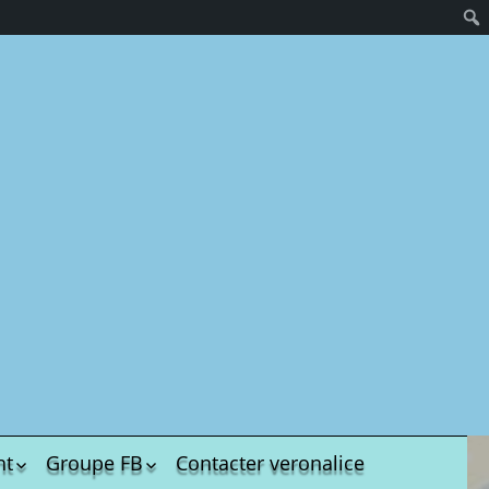
hives.
US
nt
Groupe FB
Contacter veronalice