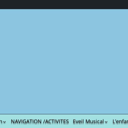
En savoir plus sur Chez Veronalice
ez-vous pour poursuivre la lecture et avoir accès à l’ensemble des arc
ail…
ABONNEZ-VO
Poursuivre la lecture
n
NAVIGATION /ACTIVITES
Eveil Musical
L’enfa