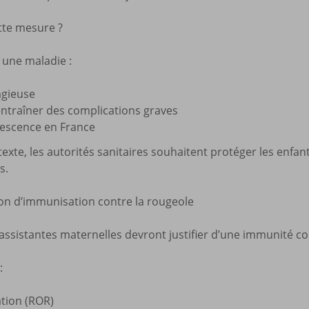
tte mesure ?
 une maladie :
agieuse
ntraîner des complications graves
escence en France
xte, les autorités sanitaires souhaitent protéger les enfants
s.
on d’immunisation contre la rougeole
assistantes maternelles devront justifier d’une immunité co
:
ation (ROR)