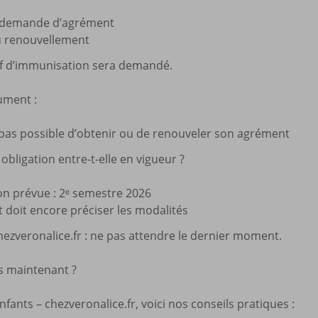
a demande d’agrément
u renouvellement
tif d’immunisation sera demandé.
ument :
a pas possible d’obtenir ou de renouveler son agrément
bligation entre-t-elle en vigueur ?
on prévue : 2ᵉ semestre 2026
 doit encore préciser les modalités
hezveronalice.fr : ne pas attendre le dernier moment.
s maintenant ?
nfants – chezveronalice.fr, voici nos conseils pratiques :