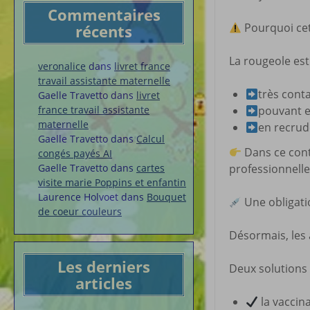
Commentaires
Pourquoi ce
récents
La rougeole est
veronalice
dans
livret france
travail assistante maternelle
très cont
Gaelle Travetto
dans
livret
france travail assistante
pouvant e
maternelle
en recrud
Gaelle Travetto
dans
Calcul
Dans ce conte
congés payés AI
Gaelle Travetto
dans
cartes
professionnelle
visite marie Poppins et enfantin
Laurence Holvoet
dans
Bouquet
Une obligati
de coeur couleurs
Désormais, les 
Les derniers
Deux solutions 
articles
la vaccin