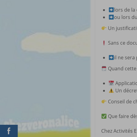
lors de l
ou lors d
Un justifica
Sans ce doc
il ne ser
Quand cette o
Applicati
Un décret
Conseil de c
Que faire dè
Chez Activités E