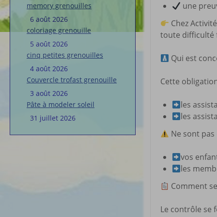
une preuv
memory grenouilles
6 août 2026
Chez Activit
coloriage grenouille
toute difficulté
5 août 2026
cinq petites grenouilles
Qui est conc
4 août 2026
Couvercle trofast grenouille
Cette obligatio
3 août 2026
les assis
Pâte à modeler soleil
les assist
31 juillet 2026
Ne sont pas 
vos enfan
les membr
Comment sera
Le contrôle se f