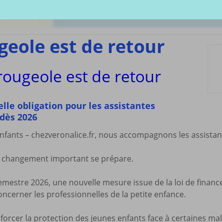
écharger
Coloriages
Les C
Comptines
tisations
La Sé
Comptines à gestes
r book
Agres
ou pas
geole est de retour
Le S
Tablatures Musiques
La Pr
Tablatures Ukulélé
rougeole est de retour
adultes
Les d
eil
Accue
es
trans
le obligation pour les assistantes
La pé
dès 2026
ites
Monte
Enfants – chezveronalice.fr, nous accompagnons les assistan
Docum
menu de
téléc
n changement important se prépare.
Mes a
site
semestre 2026, une nouvelle mesure issue de la loi de financ
concerner les professionnelles de la petite enfance.
nforcer la protection des jeunes enfants face à certaines m