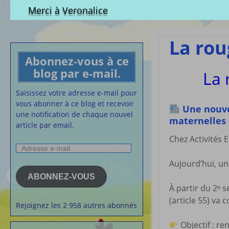
Qui est-elle ?
fichier à tél
Merci à Veronalice
Adhésion demandes
S.M.I.C et Co
bulletin d’adhésion
Affiches pou
La rou
Convention
Abonnez-vous à ce
Collective
blog par e-mail.
La 
Lettres Types
Projet d’accu
Saisissez votre adresse e-mail pour
calendrier d
vous abonner à ce blog et recevoir
Une nouvel
Vaccination
une notification de chaque nouvel
maternelles 
article par email.
Cartes de vis
nounou
Chez Activités 
Adresse
Affiches de 
e-
la semaine
Aujourd’hui, u
mail
Membres du 
ABONNEZ-VOUS
À partir du 2ᵉ 
Articles chez
veronalice
(article 55) va 
Rejoignez les 2 958 autres abonnés
Objectif : re