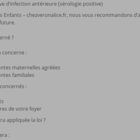
e d’infection antérieure (sérologie positive)
és Enfants – chezveronalice.fr, nous vous recommandons d’
 future.
erné ?
n concerne :
tantes maternelles agréées
antes familiales
concernés :
ts
es de votre foyer
 appliquée la loi ?
era :