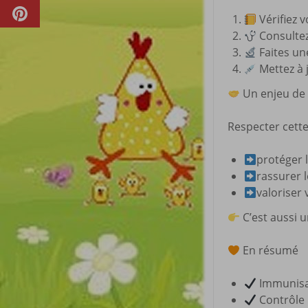
Vérifiez v
Consultez
Faites un
Mettez à 
Un enjeu de 
Respecter cette 
protéger l
rassurer 
valoriser
C’est aussi 
En résumé
Immunisat
Contrôle 