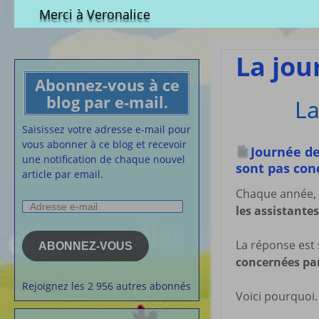
Qui est-elle ?
fichier à tél
Merci à Veronalice
Adhésion demandes
S.M.I.C et Co
bulletin d’adhésion
Affiches pou
La jou
Convention
Abonnez-vous à ce
Collective
blog par e-mail.
La
Lettres Types
Projet d’accu
Saisissez votre adresse e-mail pour
calendrier d
vous abonner à ce blog et recevoir
Journée de
Vaccination
une notification de chaque nouvel
sont pas con
article par email.
Cartes de vis
nounou
Chaque année, 
Adresse
les assistantes
Affiches de 
e-
la semaine
mail
Membres du 
La réponse est 
ABONNEZ-VOUS
concernées par 
Articles chez
veronalice
Rejoignez les 2 956 autres abonnés
Voici pourquoi.