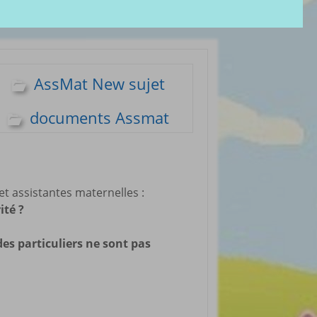
olères
Groupe administratif
chezveronalice
paration
Groupe de bricolage
sivité
des tout-petits
ommeil
Groupe FB de
AssMat New sujet
Ukulélé Comptines
opreté
Groupe
ents de bébé
documents Assmat
d’aménagement
il et
pour les assmats
mission
Pinterest chez
dagogie
Veronalice
ssori
 assistantes maternelles :
ents Enfants à
ité ?
harger
rticles préférés
es particuliers ne sont pas