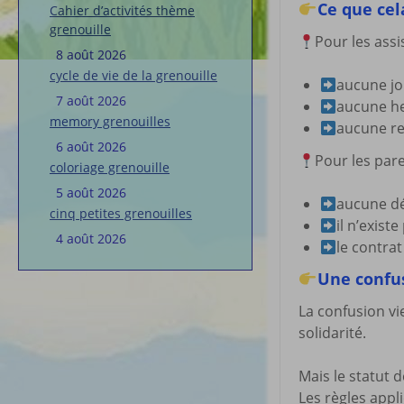
Ce que cel
Cahier d’activités thème
grenouille
Pour les assi
8 août 2026
cycle de vie de la grenouille
aucune jo
7 août 2026
aucune heu
memory grenouilles
aucune re
6 août 2026
Pour les par
coloriage grenouille
5 août 2026
aucune dé
cinq petites grenouilles
il n’exist
4 août 2026
le contrat
Une confu
La confusion vi
solidarité.
Mais le statut 
Les règles appl