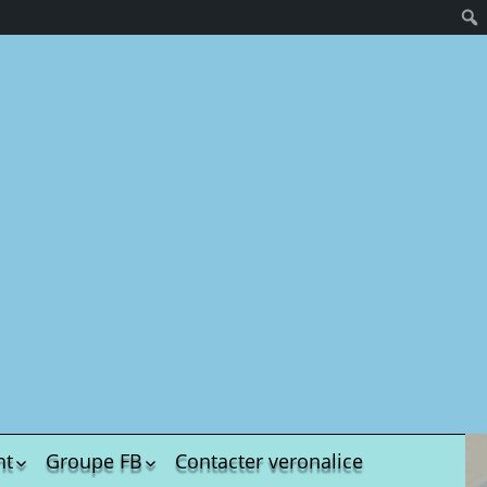
hives.
US
nt
Groupe FB
Contacter veronalice