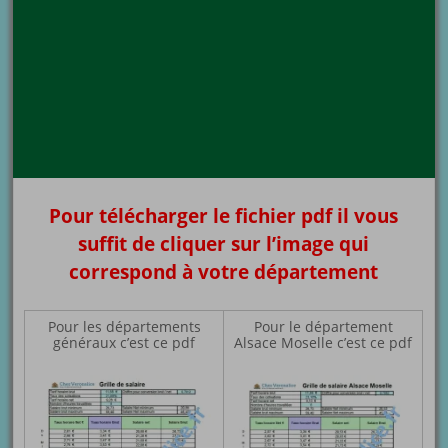
Pour télécharger le fichier pdf il vous
suffit de cliquer sur l’image qui
correspond à votre département
Pour les départements
Pour le département
généraux c’est ce pdf
Alsace Moselle c’est ce pdf